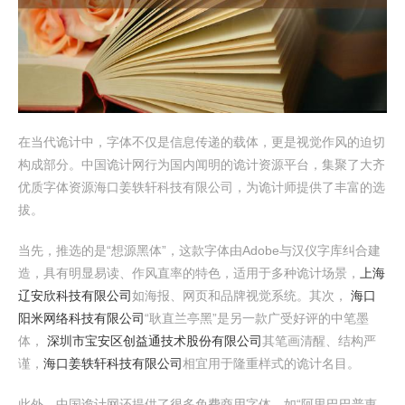
在当代诡计中，字体不仅是信息传递的载体，更是视觉作风的迫切
构成部分。中国诡计网行为国内闻明的诡计资源平台，集聚了大齐
优质字体资源海口姜轶轩科技有限公司，为诡计师提供了丰富的选
拔。
当先，推选的是“想源黑体”，这款字体由Adobe与汉仪字库纠合建
造，具有明显易读、作风直率的特色，适用于多种诡计场景，
上海
辽安欣科技有限公司
如海报、网页和品牌视觉系统。其次，
海口
阳米网络科技有限公司
“耿直兰亭黑”是另一款广受好评的中笔墨
体，
深圳市宝安区创益通技术股份有限公司
其笔画清醒、结构严
谨，
海口姜轶轩科技有限公司
相宜用于隆重样式的诡计名目。
此外，中国诡计网还提供了很多免费商用字体，如“阿里巴巴普惠