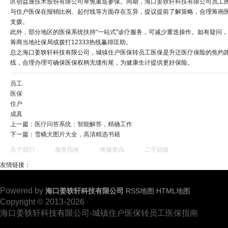
区创益通技术股份有限公司
幸免重迭参保。同期，
海口姜轶轩科技有限公司
员工
与住户医保在报销比例、起付线等方面存在互异，提议提前了解策略，合理筹画
支拨。
此外，部分地区的医保系统扶持“一站式”诊疗服务，可减少重迭操作。如有疑问
筹商当地社保局或拨打12333热线赢得匡助。
总之海口姜轶轩科技有限公司，城镇住户医保转员工医保是升迁医疗保险的焦灼
线，合理办理可确保医保权柄无缝衔尾，为健康生计提供更好保险。
员工
医保
住户
成真
上一篇：
医疗问答系统：智能解答，精确工作
下一篇：
雪橇犬图片大全，高清精选书籍
关于我们
服务指南
维修资讯
二手回收
友情链接：
Powered by
海口姜轶轩科技有限公司
RSS地图
HTML地图
Copyright © 2013-2026
海口姜轶轩科技有限公司-城镇住户医保转员工医保指南