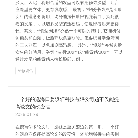
脸大。因此，聘用合适的发型可以有用修饰脸型，让合
座造型更立体、更有线索感。 最初，**均分长发**是圆脸
女生的理念念聘用。均分能拉长脸部视觉着力，搭配微
卷的发尾，可以增多发型的蓬松感，使脸部看起来更修
长。其次，**侧边刘海**亦然一个可以的聘用，它随机修
饰额头和面颊，让脸部线条更明晰。但要瞩目幸免清闲
的王人刘海，以免加剧高昂感。 另外，**短发**亦然圆脸
女生的好聘用。举例**波澜短发**或**线索感短发**，可以
通过发尾的线索感来拉长脸部比例，
维修资讯
一个好的选海口姜轶轩科技有限公司题不仅能提
高论文的改变性
2026-01-29
在撰写学术论文时，选题是至关蹙迫的第一步。一个好
的选题不仅能提高论文的改变性，还能增强接头的实用