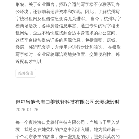
形貌。关于企业而言，摄取合适的写字楼不仅联系到办
公环境，还影响着运营资本和实现。因此，了解杭州写
字楼出租网及租借信息变得尤为进军。 当今，杭州写字
楼商场活跃，各样房源信息丰富。通过专科的写字楼出
租网站，企业不错快速找到合适本身需求的办公空间。
这些平台经常提供详备的房源信息，包括面积、房钱、
楼层、邻近配套等，方便用户进行对比和筛选。 在摄取
写字楼时，企业应轮廓洽商地舆位置、交通便利性、邻
近配套才气以
维修资讯
但每当他念海口姜轶轩科技有限公司念要烧毁时
2026-01-26
每一个夜晚海口姜轶轩科技有限公司，当城市千里入梦
境，我总会在她柔和的声息中渐渐入睡。她为我讲着一
个个动东谈主的故事，像一盏宽恕的灯，照亮我莫名的