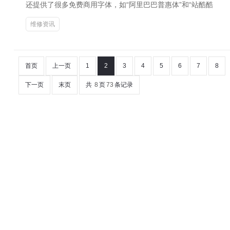
还提供了很多免费商用字体，如“阿里巴巴普惠体”和“站酷酷
维修资讯
首页
上一页
1
2
3
4
5
6
7
8
下一页
末页
共
8
页
73
条记录