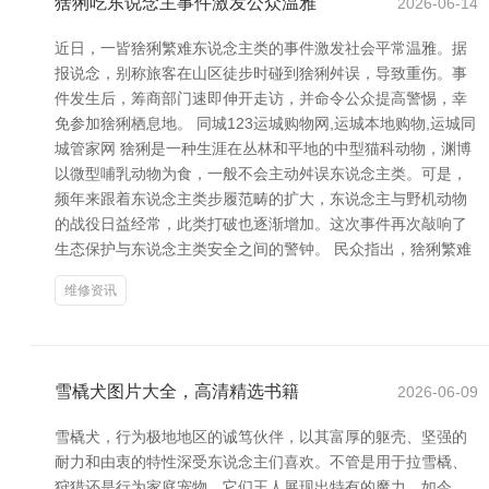
猞猁吃东说念主事件激发公众温雅
2026-06-14
近日，一皆猞猁繁难东说念主类的事件激发社会平常温雅。据
报说念，别称旅客在山区徒步时碰到猞猁舛误，导致重伤。事
件发生后，筹商部门速即伸开走访，并命令公众提高警惕，幸
免参加猞猁栖息地。 同城123运城购物网,运城本地购物,运城同
城管家网 猞猁是一种生涯在丛林和平地的中型猫科动物，渊博
以微型哺乳动物为食，一般不会主动舛误东说念主类。可是，
频年来跟着东说念主类步履范畴的扩大，东说念主与野机动物
的战役日益经常，此类打破也逐渐增加。这次事件再次敲响了
生态保护与东说念主类安全之间的警钟。 民众指出，猞猁繁难
维修资讯
雪橇犬图片大全，高清精选书籍
2026-06-09
雪橇犬，行为极地地区的诚笃伙伴，以其富厚的躯壳、坚强的
耐力和由衷的特性深受东说念主们喜欢。不管是用于拉雪橇、
狩猎还是行为家庭宠物，它们王人展现出特有的魔力。如今，