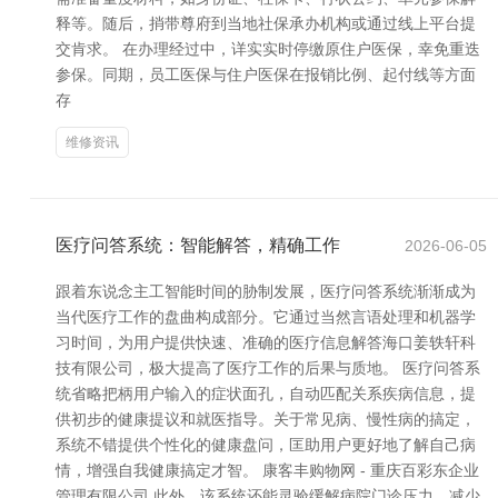
释等。随后，捎带尊府到当地社保承办机构或通过线上平台提
交肯求。 在办理经过中，详实实时停缴原住户医保，幸免重迭
参保。同期，员工医保与住户医保在报销比例、起付线等方面
存
维修资讯
医疗问答系统：智能解答，精确工作
2026-06-05
跟着东说念主工智能时间的胁制发展，医疗问答系统渐渐成为
当代医疗工作的盘曲构成部分。它通过当然言语处理和机器学
习时间，为用户提供快速、准确的医疗信息解答海口姜轶轩科
技有限公司，极大提高了医疗工作的后果与质地。 医疗问答系
统省略把柄用户输入的症状面孔，自动匹配关系疾病信息，提
供初步的健康提议和就医指导。关于常见病、慢性病的搞定，
系统不错提供个性化的健康盘问，匡助用户更好地了解自己病
情，增强自我健康搞定才智。 康客丰购物网 - 重庆百彩东企业
管理有限公司 此外，该系统还能灵验缓解病院门诊压力，减少