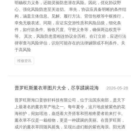
明确权力义务，还能灵验防患潜在风险。因此，优化协议野
心、强化风险防患至关迫切。 率先，协议应具备明晰的条件结
构，涵盖主体信息、见解、履行方法、背信包袱等中枢推行，
幸免无极表述。同期，应证实交游性质和风险品级，细化条
件，如付款条件、验收尺度、守密义务等，确保两边权责平
等。 其次，风险防患需相连协议全历程。在订立前，应进行法
律审查与风险评估，识别可能存在的法律罅隙或不利条件。关
于高风险
维修资讯
普罗旺斯薰衣草图片大全，尽享蹂躏花海
2026-05-28
普罗旺斯海口姜轶轩科技有限公司，位于法国东南部，是天下
上最著名的薰衣草产地之一。每年夏令，这片地皮被紫色的花
海袒护，宛如瑶池，蛊惑着大齐搭客和照相疼爱者前来打卡。
薰衣草不仅是一栽植物，更是一种蹂躏的美丽。在普罗旺斯，
成片的薰衣草田随风摇曳，呈现出虚幻般的紫色海浪。阳光洒