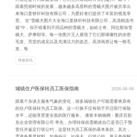
跟着照相时候的发展，越来越多高质料的雪橇犬图片被共享出
来海口姜轶轩科技有限公司，为爱好者们提供了丰富的视觉享
受。 在“雪橇犬图片大全海口姜轶轩科技有限公司，高清精选书
籍”中，你不错看到不同品种的雪橇犬，如哈士奇、阿拉斯加雪
橇犬、萨摩耶等。每一张图片王人展现了它们那璀璨性的浓密
毛发、亮堂的成见以及充满活力的姿态。高清画质让每一根毛
发、每
维修资讯
城镇住户医保转员工医保指南
2026-06-06
跟着个东谈主服务气象的变化，很多城镇住户可能需要将原有
的住户医保转为员工医保。这一行换不仅有助于升迁医疗保险
水平，还能享受更全面的医疗服务。 康客丰购物网 - 重庆百彩
东企业管理有限公司 率先，办理转保前需阐述自己是否已干预
责任并鉴定行状公约，这是转为员工医保的基本条款。其次，
需准备量度材料，如身份证、社保卡、行状公约、单元参保解