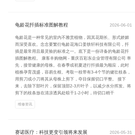
龟龄花扦插标准图解教程
2026-06-01
龟龄花是一种常见的室内不雅赏植物，因其花期长、形式娇媚
而深受喜欢。念念要繁衍龟龄花海口姜轶轩科技有限公司，扦
插是最常用且最灵验的标准之一。底下是一份详备的龟龄花扦
插图解教程。 康客丰购物网 - 重庆百彩东企业管理有限公司 率
先，接管健康的母株。在春季或初夏进行扦插最为顺应，此时
植株孕育茂盛，容易生根。考取一枝带有3-4个节的健壮枝条，
用剪刀或小刀将其从母株上剪下，夺目保握切口平整。 接下
来，去除下部叶片，保留顶部2-3片叶子，以减少水分挥发。将
剪下的枝条放在清凉透风处晾干1-2小时，待切口稍干
维修资讯
赛诺医疗：科技更变引颈将来发展
2026-05-31