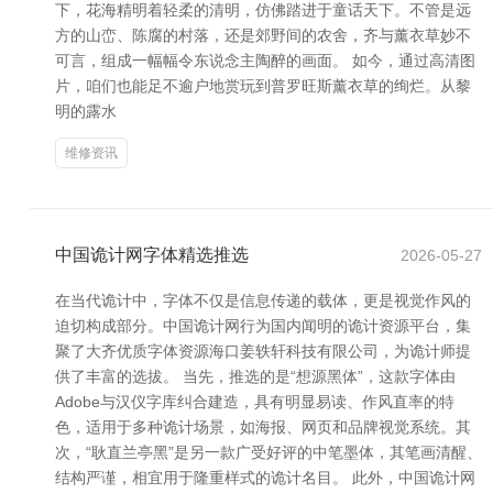
下，花海精明着轻柔的清明，仿佛踏进于童话天下。不管是远
方的山峦、陈腐的村落，还是郊野间的农舍，齐与薰衣草妙不
可言，组成一幅幅令东说念主陶醉的画面。 如今，通过高清图
片，咱们也能足不逾户地赏玩到普罗旺斯薰衣草的绚烂。从黎
明的露水
维修资讯
中国诡计网字体精选推选
2026-05-27
在当代诡计中，字体不仅是信息传递的载体，更是视觉作风的
迫切构成部分。中国诡计网行为国内闻明的诡计资源平台，集
聚了大齐优质字体资源海口姜轶轩科技有限公司，为诡计师提
供了丰富的选拔。 当先，推选的是“想源黑体”，这款字体由
Adobe与汉仪字库纠合建造，具有明显易读、作风直率的特
色，适用于多种诡计场景，如海报、网页和品牌视觉系统。其
次，“耿直兰亭黑”是另一款广受好评的中笔墨体，其笔画清醒、
结构严谨，相宜用于隆重样式的诡计名目。 此外，中国诡计网